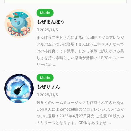
Music
もぜまんぼう
2025/11/5
まんぼう二等兵さんによるmozell曲のソロアレンジ
アルバムがついに登場！まんぼう二等兵さんならで
はの格好良くてド派手、しかし涙腺に訴えかける美
しさを持つ素晴らしい楽曲が勢揃い！RPGのストー
リーに沿 ...
Music
もぜりょん
2025/11/5
数多くのゲームミュージックを作成されてきたRyo
Lionさんによるmozell曲のソロアレンジアルバムが
ついに登場！2025年4月27日発売 ご注意 DL版のみ
のリリースとなります。CD版はありませ ...