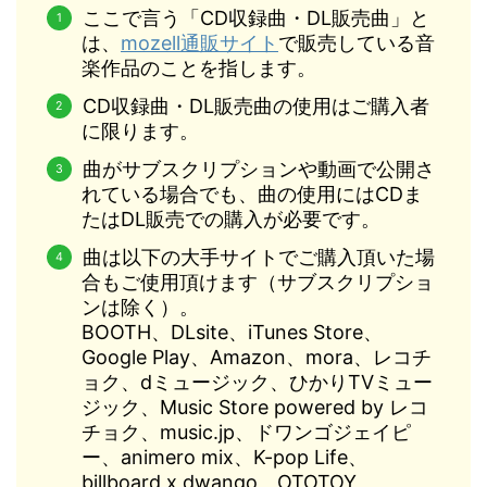
ここで言う「CD収録曲・DL販売曲」と
は、
mozell通販サイト
で販売している音
楽作品のことを指します。
CD収録曲・DL販売曲の使用はご購入者
に限ります。
曲がサブスクリプションや動画で公開さ
れている場合でも、曲の使用にはCDま
たはDL販売での購入が必要です。
曲は以下の大手サイトでご購入頂いた場
合もご使用頂けます（サブスクリプショ
ンは除く）。
BOOTH、DLsite、iTunes Store、
Google Play、Amazon、mora、レコチ
ョク、dミュージック、ひかりTVミュー
ジック、Music Store powered by レコ
チョク、music.jp、ドワンゴジェイピ
ー、animero mix、K-pop Life、
billboard x dwango、OTOTOY、