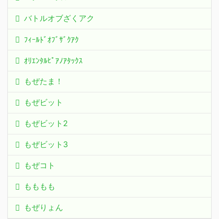
バトルオブざくアク
ﾌｨｰﾙﾄﾞｵﾌﾞｻﾞｸｱｸ
ｵﾘｴﾝﾀﾙﾋﾟｱﾉｱﾀｯｸｽ
もぜたま！
もぜビット
もぜビット2
もぜビット3
もぜコト
もももも
もぜりょん