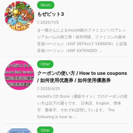
Music
もぜビット3
2025/11/5
まー爺さんによるmozell曲のファミコンソロアレン
ジアルバムの第三弾！前作同様、ファミコンの基本
音源バージョン（NSF DEFAULT VERSION）と拡張
音源バージョン（NSF EXTENDED ...
Other
クーポンの使い方 / How to use coupons
/ 如何使用优惠券 / 如何使用優惠券
2026/4/25
mozell's CD Store（通販サイト）でのクーポンの使
い方は以下の通りです。 日本語、English、簡体
字、繁体字、それぞれ説明しています。 The
following is how to ...
Other