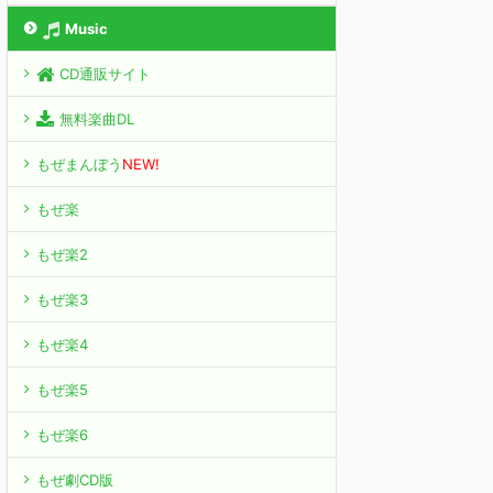
Music
CD通販サイト
無料楽曲DL
もぜまんぼう
NEW!
もぜ楽
もぜ楽2
もぜ楽3
もぜ楽4
もぜ楽5
もぜ楽6
もぜ劇CD版