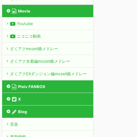
Movie
Youtube
ニコニコ動画
ざくアクmozell曲メドレー
ざくアク水着編mozell曲メドレー
ざくアクEXダンジョン編mozell曲メドレー
Pixiv FANBOX
X
Blog
音楽
更新情報