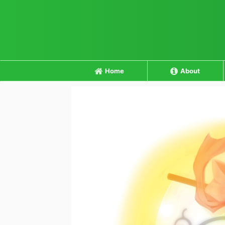
Home
About