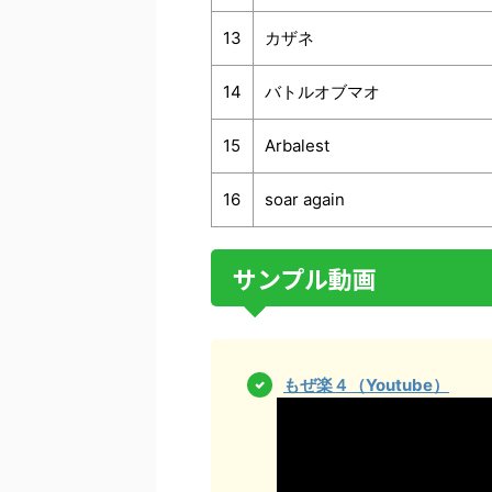
13
カザネ
14
バトルオブマオ
15
Arbalest
16
soar again
サンプル動画
もぜ楽４（Youtube）