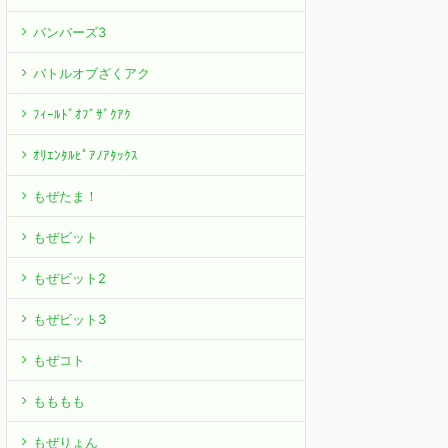
バンバーズ3
バトルオブざくアク
ﾌｨｰﾙﾄﾞｵﾌﾞｻﾞｸｱｸ
ｵﾘｴﾝﾀﾙﾋﾟｱﾉｱﾀｯｸｽ
もぜたま！
もぜビット
もぜビット2
もぜビット3
もぜコト
もももも
もぜりょん