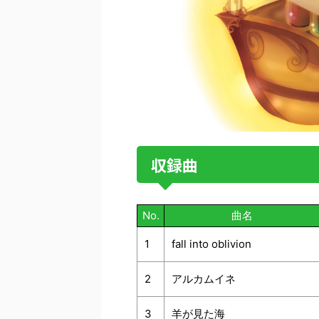
収録曲
No.
曲名
1
fall into oblivion
2
アルカムイネ
3
羊が見た海