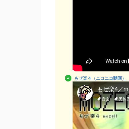
もぜ楽４（ニコニコ動画）